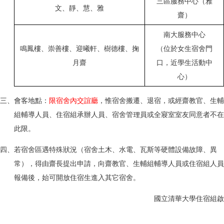
三區服務中心（雅
文、靜、慧、雅
齋）
南大服務中心
鳴鳳樓、崇善樓、迎曦軒、樹德樓、掬
（位於女生宿舍門
月齋
口，近學生活動中
心）
三、會客地點：
限宿舍內交誼廳
，惟宿舍搬遷、退宿，或經齋教官、生輔
組輔導人員、住宿組承辦人員、宿舍管理員或全寢室室友同意者不在
此限。
四、若宿舍區遇特殊狀況（宿舍土木、水電、瓦斯等硬體設備故障、異
常），得由齋長提出申請，向齋教官、生輔組輔導人員或住宿組人員
報備後，始可開放住宿生進入其它宿舍。
國立清華大學住宿組啟