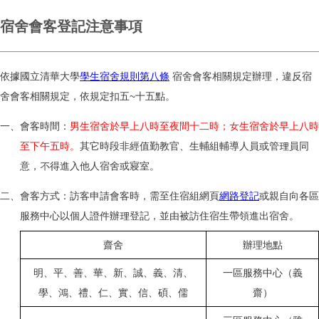
宿舍會客登記注意事項
依據國立清華大學
學生宿舍規則第八條
宿舍會客相關規定辦理，違反宿
舍會客相關規定，依規定扣五~十五點。
一、會客時間：
男生宿舍於早上八時至夜間十二時；女生宿舍於早上八時
至下午五時。
其它時段非經值勤教官、生輔組輔導人員或管理員同
意，不得進入他人宿舍或寢室。
二、會客方式：訪客申請會客時，需至住宿組網頁
網路登記
或親自向各區
服務中心以個人證件辦理登記，並由被訪住宿生帶領進出宿舍。
齋舍
辦理地點
明、平、善、華、新、誠、義、清、
一區服務中心（義
學、鴻、禮、仁、實、信、碩、儒
齋）