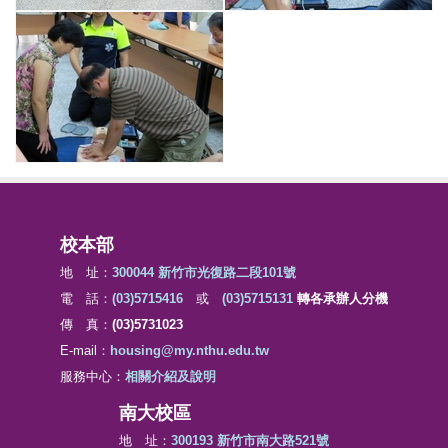
校本部
地 址：
300044 新竹市光復路二段101號
電 話：
(03)5715416
或
(03)5715131
轉各承辦人分機
傳 真：
(03)5731023
E-mail：
housing@my.nthu.edu.tw
服務中心：
相關介紹及說明
南大校區
地 址：
300193 新竹市南大路521號