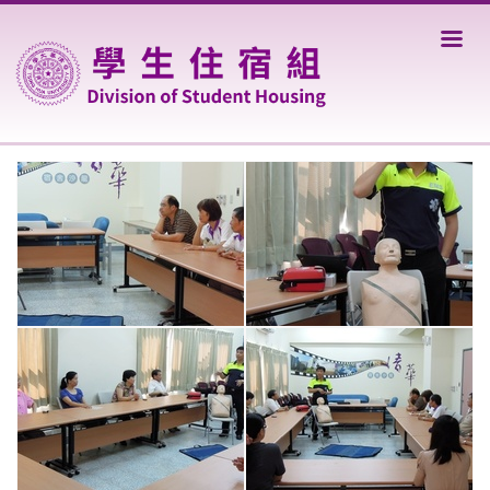
跳
到
主
要
內
容
區