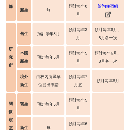
預計每年8
洽詢住宿組
部
新生
無
月
預計每年3
預計每年6月、
舊生
預計每年3月
月
8月各一次
研
本國
預計每年5
預計每年6月、
究
預計每年5月
新生
月
8月各一次
所
境外
由校內所屬單
預計每年7
預計每年8月
新生
位提出申請
月底
預計每年5
關
舊生
預計每年5月
月
懷
寢
預計每年6
新生
無
室