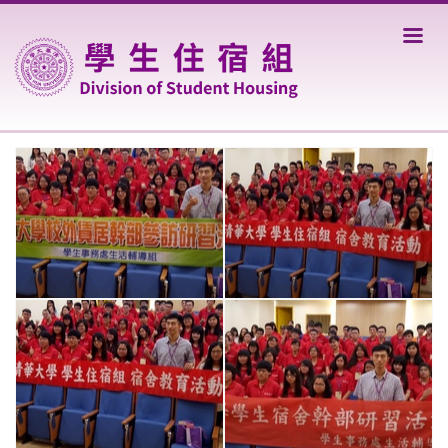
跳
到
主
要
內
容
區