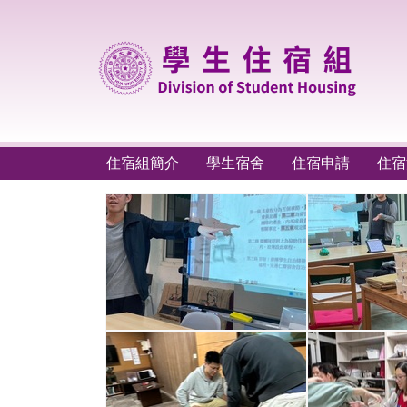
跳
到
主
要
內
容
區
住宿組簡介
學生宿舍
住宿申請
住宿