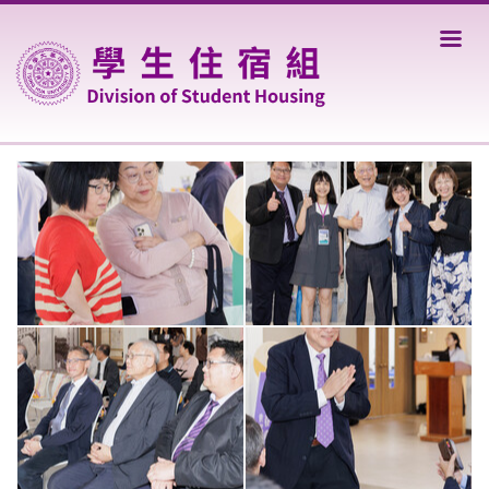
跳
到
主
要
內
容
區