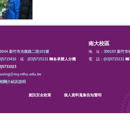
南大校區
00044 新竹市光復路二段101號
地 址：
300193 新竹
3)5715416
或
(03)5715131
轉各承辦人分機
電 話：
(03)5715131
轉7
3)5731023
using@my.nthu.edu.tw
相關介紹及說明
資訊安全政策
個人資料蒐集告知聲明