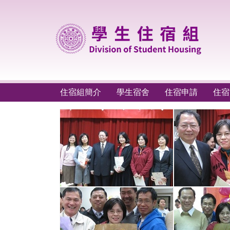
跳
到
主
要
內
容
區
住宿組簡介
學生宿舍
住宿申請
住宿