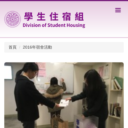
跳
到
主
要
內
容
區
首頁
2016年宿舍活動