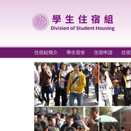
跳
到
主
要
內
容
區
住宿組簡介
學生宿舍
住宿申請
住宿