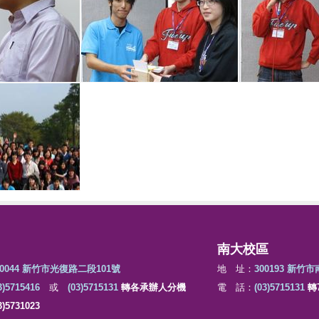
南大校區
00044 新竹市光復路二段101號
地 址：
300193 新竹
3)5715416
或
(03)5715131
轉各承辦人分機
電 話：
(03)5715131
轉7
3)5731023