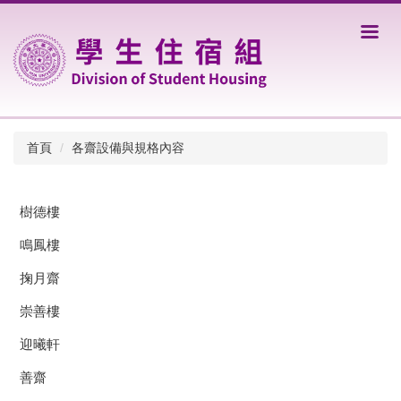
跳
到
主
要
內
容
區
首頁
各齋設備與規格內容
樹德樓
鳴鳳樓
掬月齋
崇善樓
迎曦軒
善齋