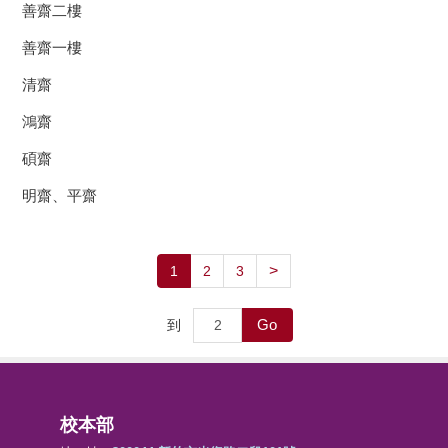
善齋二樓
善齋一樓
清齋
鴻齋
碩齋
明齋、平齋
>
1
2
3
Go
到
校本部