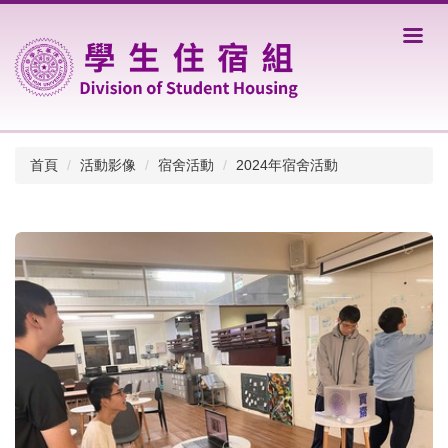
跳
到
主
要
內
容
區
首頁
活動影像
宿舍活動
2024年宿舍活動