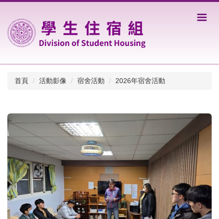
跳
到
主
要
內
容
區
首頁
活動影像
宿舍活動
2026年宿舍活動